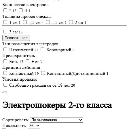
Количество электродов
2
4
15
5
Толщина пробоя одежды
1 см
1,5 см
1.5 см
2 см
1
4
1
1
3 см
13
Показать все
Тип размещения электродов
Игольчатый
Коронарный
11
9
Предохранитель
Есть
Нет
17
3
Принцип действия
Контактный
Контактный/Дистанционный
19
1
Условия продажи
Свободно гражданам от 18 лет
20
Электрошокеры 2-го класса
Сортировать:
Показывать: