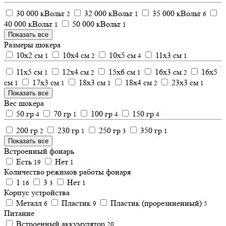
30 000 кВольт
32 000 кВольт
35 000 кВольт
2
1
6
40 000 кВольт
50 000 кВольт
1
1
Показать все
Размеры шокера
10х2 см
10х4 см
10х5 см
11х3 см
1
2
4
1
11х5 см
12х4 см
15х6 см
16х3 см
16х5
1
2
1
2
см
17х3 см
18х3 см
18х4 см
23х3 см
1
1
1
2
1
Показать все
Вес шокера
50 гр
70 гр
100 гр
150 гр
4
1
4
4
200 гр
230 гр
250 гр
350 гр
2
1
3
1
Показать все
Встроенный фонарь
Есть
Нет
19
1
Количество режимов работы фонаря
1
3
Нет
16
3
1
Корпус устройства
Металл
Пластик
Пластик (прорезиненный)
6
9
5
Питание
Встроенный аккумулятор
20