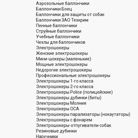
Аэрозольные баллончики
Баллончики Боец
Баллончики для защиты от собак
Баллончики ЗАО Техкрим
Пенные баллончики
Струйные баллончики
Учебные баллончики
Чехлы для баллончиков
Электрошокеры
Женские электрошокеры
Мини-шокеры (маленькие)
Мощные электрошокеры
Недорогие электрошокеры
Профессиональные электрошокеры
Электрошокеры 1-го класса
Электрошокеры 2-го класса
Электрошокеры Police (полицейские)
Электрошокеры дубинки (биты)
Электрошокеры Молния
Электрошокеры ОСА
Электрошокеры парализаторы (нокаутаторы)
Электрошокеры с фонарем
Электрошокеры-отпугиватели собак
Резиновые дубинки
Наручники