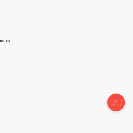
ности
Закажите
звонок!