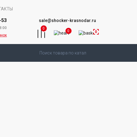
ТАКТЫ
-53
sale@shocker-krasnodar.ru
8:00
0
0
0
онок