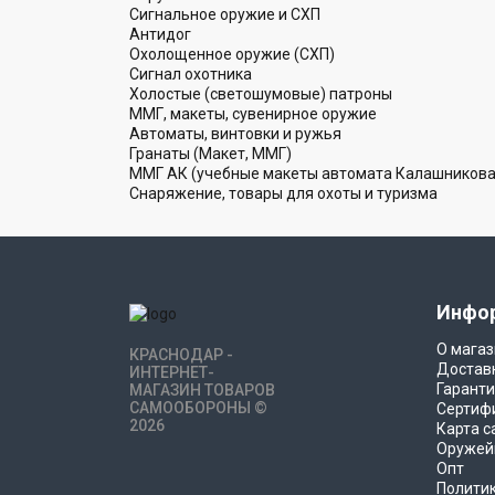
Сигнальное оружие и СХП
Антидог
Охолощенное оружие (СХП)
Сигнал охотника
Холостые (светошумовые) патроны
ММГ, макеты, сувенирное оружие
Автоматы, винтовки и ружья
Гранаты (Макет, ММГ)
ММГ АК (учебные макеты автомата Калашникова
Снаряжение, товары для охоты и туризма
Инфо
О магаз
КРАСНОДАР -
Достав
ИНТЕРНЕТ-
Гаранти
МАГАЗИН ТОВАРОВ
САМООБОРОНЫ ©
Сертиф
2026
Карта с
Оружей
Опт
Полити