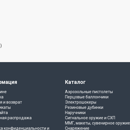
)
рмация
Каталог
ине
Аэрозольные пистолеты
ка
Перцовые баллончики
я и возврат
Электрошокеры
икаты
Резиновые дубинки
айта
Наручники
ная распродажа
Сигнальное оружие и СХП
ММГ, макеты, сувенирное оружие
ка конфиденциальности и
Снаряжение