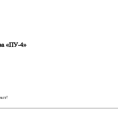
ва «ПУ-4»
кст!