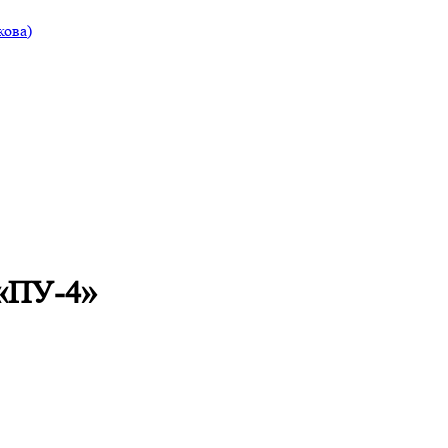
ова)
 «ПУ-4»