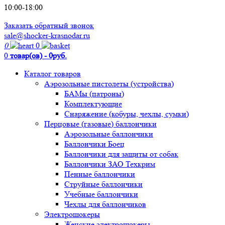
10:00-18:00
Заказать обратный звонок
sale@shocker-krasnodar.ru
0
0
0
товар(ов) - 0руб.
Каталог товаров
Аэрозольные пистолеты (устройства)
БАМы (патроны)
Комплектующие
Снаряжение (кобуры, чехлы, сумки)
Перцовые (газовые) баллончики
Аэрозольные баллончики
Баллончики Боец
Баллончики для защиты от собак
Баллончики ЗАО Техкрим
Пенные баллончики
Струйные баллончики
Учебные баллончики
Чехлы для баллончиков
Электрошокеры
Женские электрошокеры