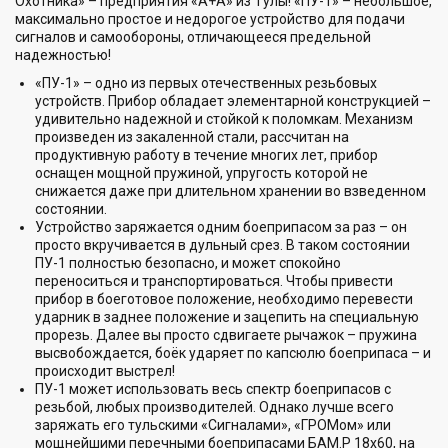
Охотника» – предприятия «А+А» из Тулы! «ПУ-1» – небольшое,
максимально простое и недорогое устройство для подачи
сигналов и самообороны, отличающееся предельной
надежностью!
«ПУ-1» – одно из первых отечественных резьбовых
устройств. Прибор обладает элементарной конструкцией –
удивительно надежной и стойкой к поломкам. Механизм
произведен из закаленной стали, рассчитан на
продуктивную работу в течение многих лет, прибор
оснащен мощной пружиной, упругость которой не
снижается даже при длительном хранении во взведенном
состоянии.
Устройство заряжается одним боеприпасом за раз – он
просто вкручивается в дульный срез. В таком состоянии
ПУ-1 полностью безопасно, и может спокойно
переноситься и транспортироваться. Чтобы привести
прибор в боеготовое положение, необходимо перевести
ударник в заднее положение и зацепить на специальную
прорезь. Далее вы просто сдвигаете рычажок – пружина
высвобождается, боёк ударяет по капсюлю боеприпаса – и
происходит выстрел!
ПУ-1 может использовать весь спектр боеприпасов с
резьбой, любых производителей. Однако лучше всего
заряжать его тульскими «Сигналами», «ГРОМом» или
мощнейшими перечными боеприпасами БАМ.Р 18х60, на